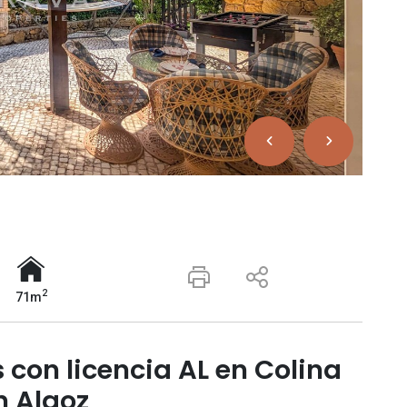
2
71m
s con licencia AL en Colina
n Algoz