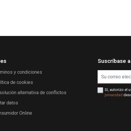
ces
Suscríbase a
rminos y condiciones
ítica de cookies
Sí, autorizo el
olución alternativa de conflictos
privacidad
descr
tar datos
nsumidor Online