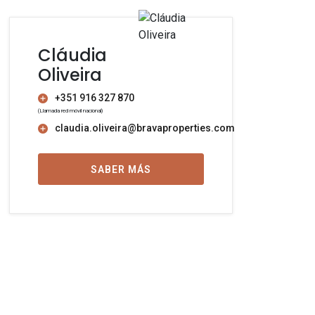
Cláudia
Oliveira
+351 916 327 870
(Llamada red móvil nacional)
claudia.oliveira@bravaproperties.com
SABER MÁS